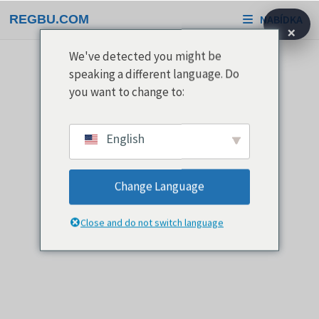
Přeskočit
REGBU.COM
NABÍDKA
na
×
obsah
We've detected you might be
speaking a different language. Do
you want to change to:
English
Change Language
Close and do not switch language