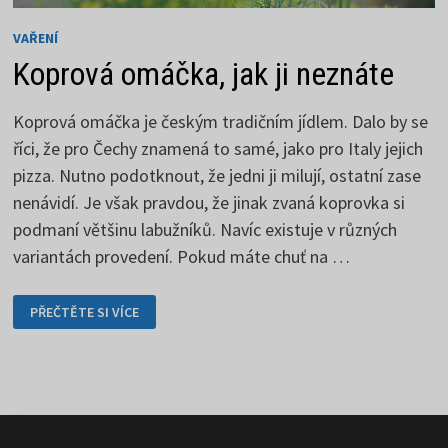
VAŘENÍ
Koprová omáčka, jak ji neznáte
Koprová omáčka je českým tradičním jídlem. Dalo by se
říci, že pro Čechy znamená to samé, jako pro Italy jejich
pizza. Nutno podotknout, že jedni ji milují, ostatní zase
nenávidí. Je však pravdou, že jinak zvaná koprovka si
podmaní většinu labužníků. Navíc existuje v různých
variantách provedení. Pokud máte chuť na …
KOPROVÁ
PŘEČTĚTE SI VÍCE
OMÁČKA,
JAK
JI
NEZNÁTE