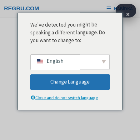
Přeskočit
REGBU.COM
NABÍDKA
na
×
obsah
We've detected you might be
speaking a different language. Do
you want to change to:
English
Change Language
Close and do not switch language