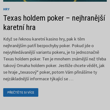
HRY
Texas holdem poker – nejhranější
karetní hra
Když se řeknou karetní kasino hry, pak k těm
nejhranějším patří bezpochyby poker. Pokud jde o
nejvyhledávanější variantu pokeru, je to jednoznačně
Texas holdem poker. Ten je mnohem známější než třeba
takový Omaha holdem poker. Jestliže chcete vědět, jak
se hraje „texasový“ poker, potom Vám přinášíme ty
nejzákladnější informace týkající se …
TEXAS
PŘEČTĚTE SI VÍCE
HOLDEM
POKER
–
NEJHRANĚJŠÍ
KARETNÍ