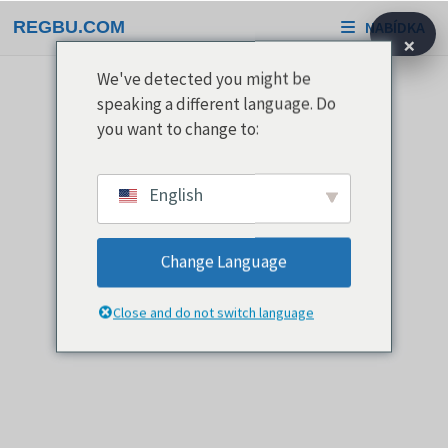
Přeskočit
REGBU.COM
NABÍDKA
na
×
obsah
We've detected you might be
speaking a different language. Do
you want to change to:
English
Change Language
Close and do not switch language