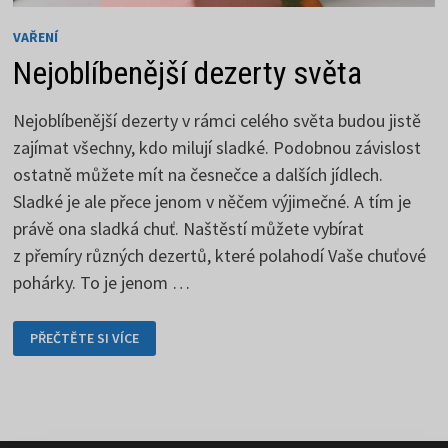
VAŘENÍ
Nejoblíbenější dezerty světa
Nejoblíbenější dezerty v rámci celého světa budou jistě
zajímat všechny, kdo milují sladké. Podobnou závislost
ostatně můžete mít na česnečce a dalších jídlech.
Sladké je ale přece jenom v něčem výjimečné. A tím je
právě ona sladká chuť. Naštěstí můžete vybírat
z přemíry různých dezertů, které polahodí Vaše chuťové
pohárky. To je jenom …
NEJOBLÍBENĚJŠÍ
PŘEČTĚTE SI VÍCE
DEZERTY
SVĚTA