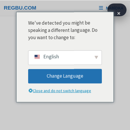
Přeskočit
REGBU.COM
NABÍDKA
na
×
obsah
We've detected you might be
speaking a different language. Do
you want to change to:
English
Change Language
Close and do not switch language