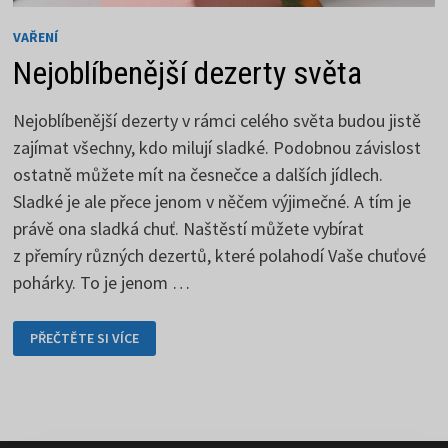
VAŘENÍ
Nejoblíbenější dezerty světa
Nejoblíbenější dezerty v rámci celého světa budou jistě
zajímat všechny, kdo milují sladké. Podobnou závislost
ostatně můžete mít na česnečce a dalších jídlech.
Sladké je ale přece jenom v něčem výjimečné. A tím je
právě ona sladká chuť. Naštěstí můžete vybírat
z přemíry různých dezertů, které polahodí Vaše chuťové
pohárky. To je jenom …
NEJOBLÍBENĚJŠÍ
PŘEČTĚTE SI VÍCE
DEZERTY
SVĚTA