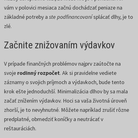
vám v polovici mesiaca začnú dochádzať peniaze na
základné potreby a
ste podfinancovaní
splácať dlhy, je to
zlé.
Začnite znižovaním výdavkov
V prípade finančných problémov najprv zaútočte na
svoje
rodinný rozpočet
. Ak si pravidelne vediete
záznamy o svojich príjmoch a výdavkoch, bude tento
krok ešte jednoduchší. Minimalizácia dlhov by sa mala
začať znížením výdavkov. Hoci sa vaša životná úroveň
zhorší, je to nevyhnutné. Môžete napríklad zrušiť rôzne
predplatné, obmedziť koníčky a neutrácať v
reštauráciách.