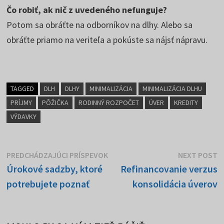
Čo robiť, ak nič z uvedeného nefunguje?
Potom sa obráťte na odborníkov na dlhy. Alebo sa
obráťte priamo na veriteľa a pokúste sa nájsť nápravu.
TAGGED
DLH
DLHY
MINIMALIZÁCIA
MINIMALIZÁCIA DLHU
PRÍJMY
PÔŽIČKA
RODINNÝ ROZPOČET
ÚVER
KREDITY
VÝDAVKY
Navigácia
Predchádzajúci
N
PREDCHÁDZAJÚCI PRÍSPEVOK
NEXT POST
príspevok:
p
Úrokové sadzby, ktoré
Refinancovanie verzus
v
potrebujete poznať
konsolidácia úverov
článku