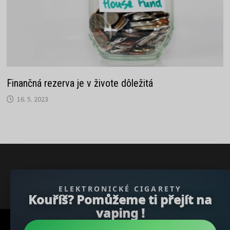
Finančná rezerva je v živote dôležitá
16. 5. 2023
} }); })();
ELEKTRONICKÉ CIGARETY
Kouříš? Pomůžeme ti přejít na
vaping !
Copyright © 2026
REGBU.COM
.