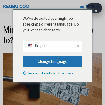
Prejsť
REGBU.COM
PONUKA
na
×
obsah
We've detected you might be
speaking a different language. Do
Minimalizácia dlhu - ako na
you want to change to:
to?
English
Change Language
Close and do not switch language