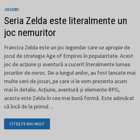
JOCURI
Seria Zelda este literalmente un
joc nemuritor
Franciza Zelda este un joc legendar care se apropie de
jocul de strategie Age of Empires în popularitate. Acest
joc de acțiune și aventură a cucerit literalmente lumea
jocurilor de noroc. De-a lungul anilor, au fost lansate mai
multe serii de jocuri, pe care vi le vom prezenta acum
mai în detaliu. Acțiune, aventură și elemente RPG,
acesta este Zelda în cea mai bună formă. Este adevărat
că încă de la primul ...
SERIA
CITEȘTE MAI MULT
ZELDA
ESTE
LITERALMENTE
UN