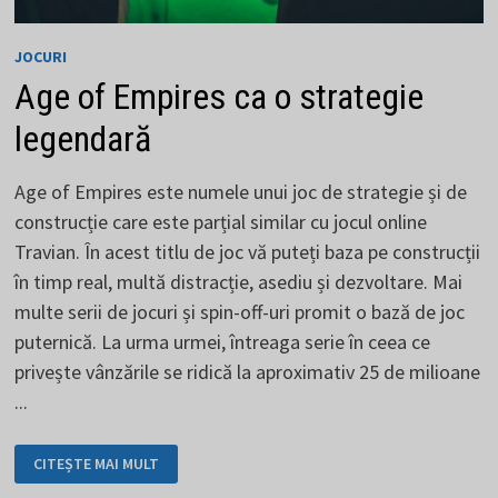
JOCURI
Age of Empires ca o strategie
legendară
Age of Empires este numele unui joc de strategie și de
construcție care este parțial similar cu jocul online
Travian. În acest titlu de joc vă puteți baza pe construcții
în timp real, multă distracție, asediu și dezvoltare. Mai
multe serii de jocuri și spin-off-uri promit o bază de joc
puternică. La urma urmei, întreaga serie în ceea ce
privește vânzările se ridică la aproximativ 25 de milioane
...
AGE
CITEȘTE MAI MULT
OF
EMPIRES