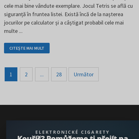
cele mai bine vândute exemplare. Jocul Tetris se află cu
siguranță în fruntea listei. Există încă de la nașterea
jocurilor pe calculator și a câștigat probabil cele mai
multe ...
CELE
CITEȘTE MAI MULT
MAI
BINE
VÂNDUTE
JOCURI
DIN
Paginarea
LUME
1
2
...
28
Următor
PE
CARE
posturilor
TREBUIE
SĂ
LE
ȘTII
} }); })();
ELEKTRONICKÉ CIGARETY
Kouříš? Pomůžeme ti přejít na