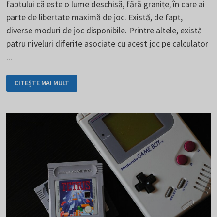
faptului că este o lume deschisă, fără granițe, în care ai
parte de libertate maximă de joc. Există, de fapt,
diverse moduri de joc disponibile. Printre altele, există
patru niveluri diferite asociate cu acest joc pe calculator
...
MINECRAFT
CITEȘTE MAI MULT
ESTE
O
LUME
ÎN
SINE