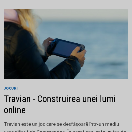
CA
O
STRATEGIE
LEGENDARĂ
JOCURI
Travian - Construirea unei lumi
online
Travian este un joc care se desfășoară într-un mediu
ușor diferit de Commandos. În acest caz, este un joc de