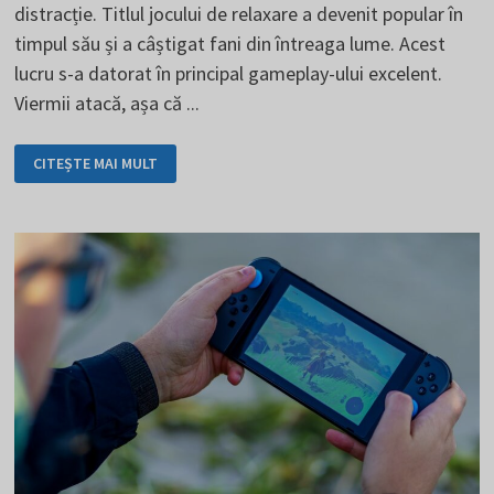
distracție. Titlul jocului de relaxare a devenit popular în
timpul său și a câștigat fani din întreaga lume. Acest
lucru s-a datorat în principal gameplay-ului excelent.
Viermii atacă, așa că ...
VIERMI
CITEȘTE MAI MULT
-
TRANSFORMĂ-
TE
ÎNTR-
UN
VIERME
ȘI
LUPTĂ