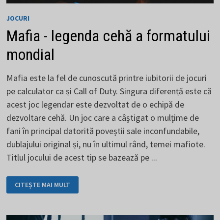
JOCURI
Mafia - legenda cehă a formatului
mondial
Mafia este la fel de cunoscută printre iubitorii de jocuri
pe calculator ca și Call of Duty. Singura diferență este că
acest joc legendar este dezvoltat de o echipă de
dezvoltare cehă. Un joc care a câștigat o mulțime de
fani în principal datorită poveștii sale inconfundabile,
dublajului original și, nu în ultimul rând, temei mafiote.
Titlul jocului de acest tip se bazează pe ...
MAFIA
CITEȘTE MAI MULT
-
LEGENDA
CEHĂ
A
FORMATULUI