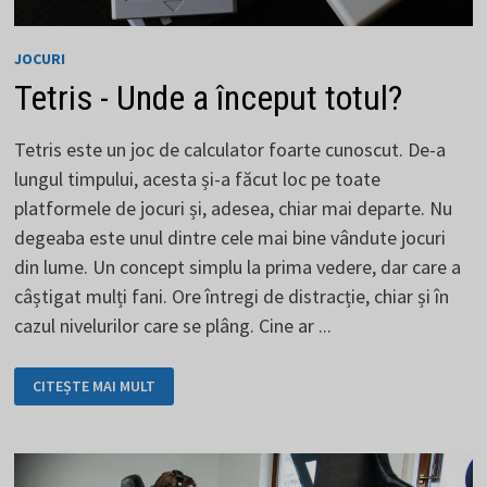
JOCURI
Tetris - Unde a început totul?
Tetris este un joc de calculator foarte cunoscut. De-a
lungul timpului, acesta și-a făcut loc pe toate
platformele de jocuri și, adesea, chiar mai departe. Nu
degeaba este unul dintre cele mai bine vândute jocuri
din lume. Un concept simplu la prima vedere, dar care a
câștigat mulți fani. Ore întregi de distracție, chiar și în
cazul nivelurilor care se plâng. Cine ar ...
TETRIS
CITEȘTE MAI MULT
-
UNDE
A
ÎNCEPUT
TOTUL?