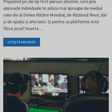
Popularul joc de tip first-person shooter, care prin
episoade individuale te aduce mai aproape de mediul
celui de-al Doilea Război Mondial, de Războiul Rece, dar
și de spațiu și alte lumi. Și pentru ce platforme este
făcut jocul? Acesta ...
CALL
CITEȘTE MAI MULT
OF
DUTY
ESTE
ACȚIUNE
ÎN
TOATĂ
REGULA