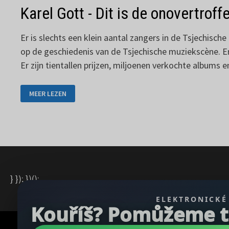
Karel Gott - Dit is de onovertroff
Er is slechts een klein aantal zangers in de Tsjechisc
op de geschiedenis van de Tsjechische muziekscène. Er is
Er zijn tientallen prijzen, miljoenen verkochte albums en
KAREL
MEER LEZEN
GOTT
-
DIT
IS
DE
ONOVERTROFFEN
GODDELIJKE
KAJA
} }); })();
ELEKTRONICKÉ
Kouříš? Pomůžeme ti 
Copyright © 2026
REGBU.COM
.