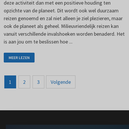
deze activiteit dan met een positieve houding ten
opzichte van de planeet. Dit wordt ook wel duurzaam
reizen genoemd en zal niet alleen je ziel plezieren, maar
ook de planeet als geheel. Milieuvriendelijk reizen kan
vanuit verschillende invalshoeken worden benaderd. Het
is aan jou om te beslissen hoe ...
MILIEUVRIENDELIJK
MEER LEZEN
REIZEN
EN
DE
BIJBEHORENDE
PRINCIPES
Berichten
1
2
3
Volgende
paginering
} }); })();