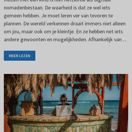
nomadenbestaan. De waarheid is dat ze wel iets
gemeen hebben. Je moet leren ver van tevoren te
plannen. De wereld verkennen draait immers niet alleen
om jou, maar ook om je kleintje. En ze hebben net iets
andere gewoonten en mogelijkheden. Afhankelijk van ...
REIZEN
MEER LEZEN
MET
EEN
KIND
VEREIST
VOORBEREIDING