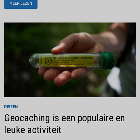
DE
MEER LEZEN
MEEST
FOTOGENIEKE
PLEKKEN
TER
WERELD
REIZEN
Geocaching is een populaire en
leuke activiteit