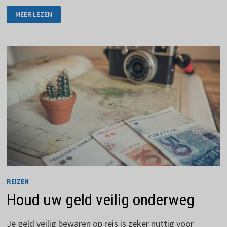
WERELDTOCHTEN
MEER LEZEN
DIE
JE
MOET
OVERWINNEN
REIZEN
Houd uw geld veilig onderweg
Je geld veilig bewaren op reis is zeker nuttig voor