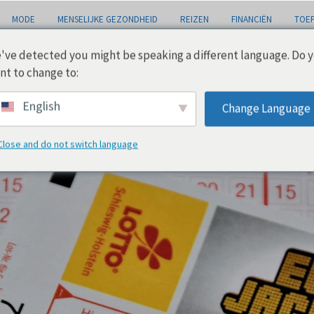
MODE
MENSELIJKE GEZONDHEID
REIZEN
FINANCIËN
TOEP
've detected you might be speaking a different language. Do 
nt to change to:
English
Change Language
Close and do not switch language