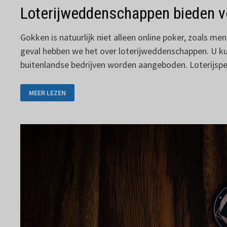
Loterijweddenschappen bieden v
Gokken is natuurlijk niet alleen online poker, zoals m
geval hebben we het over loterijweddenschappen. U kun
buitenlandse bedrijven worden aangeboden. Loterijspel
LOTERIJWEDDENSCHAPPEN
MEER LEZEN
BIEDEN
VELE
MOGELIJKHEDEN