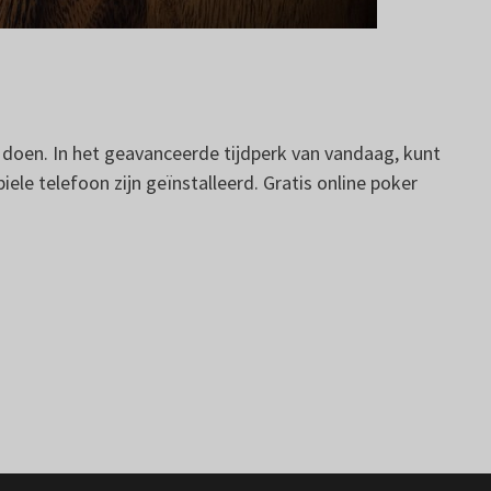
 te doen. In het geavanceerde tijdperk van vandaag, kunt
ele telefoon zijn geïnstalleerd. Gratis online poker