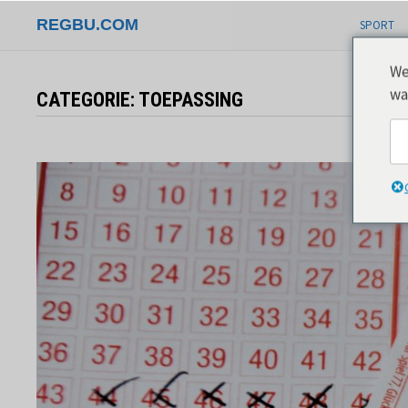
Overslaan
REGBU.COM
SPORT
naar
inhoud
We
wa
CATEGORIE:
TOEPASSING