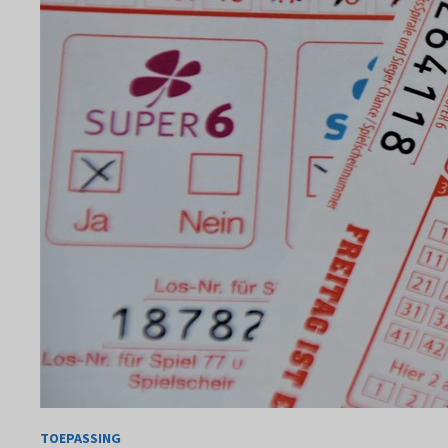
TOEPASSING