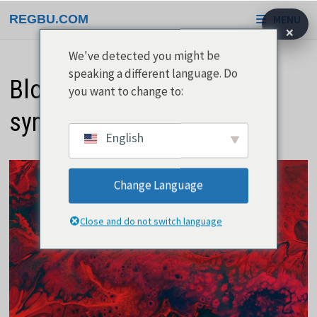
Overslaan
REGBU.COM
MENU
naar
×
inhoud
We've detected you might be
speaking a different language. Do
Bloedarmoede en de
you want to change to:
symptomen ervan
English
Change Language
Close and do not switch language