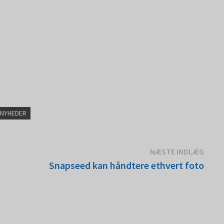
NYHEDER
Næst
NÆSTE INDLÆG
indlæ
Snapseed kan håndtere ethvert foto