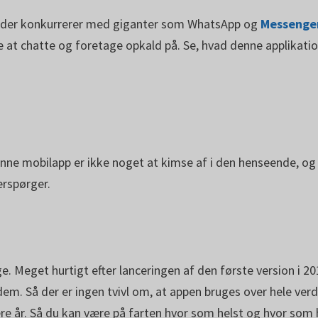
, der konkurrerer med giganter som WhatsApp og
Messenge
at chatte og foretage opkald på. Se, hvad denne applikation
ne mobilapp er ikke noget at kimse af i den henseende, og d
erspørger.
ge. Meget hurtigt efter lanceringen af den første version i 
 dem. Så der er ingen tvivl om, at appen bruges over hele ve
re år. Så du kan være på farten hvor som helst og hvor som h