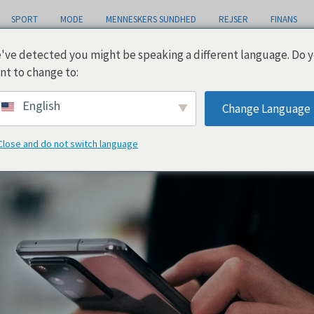
SPORT
MODE
MENNESKERS SUNDHED
REJSER
FINANS
've detected you might be speaking a different language. Do 
nt to change to:
WhatsApp
English
Change Language
Close and do not switch language