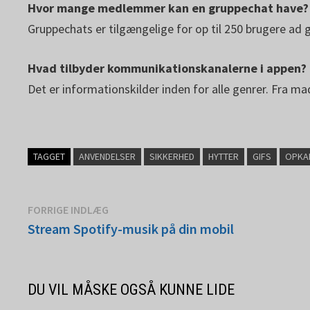
Hvor mange medlemmer kan en gruppechat have?
Gruppechats er tilgængelige for op til 250 brugere ad 
Hvad tilbyder kommunikationskanalerne i appen?
Det er informationskilder inden for alle genrer. Fra ma
TAGGET
ANVENDELSER
SIKKERHED
HYTTER
GIFS
OPKA
Indlægsnavigation
Forrige
FORRIGE INDLÆG
indlæg:
Stream Spotify-musik på din mobil
DU VIL MÅSKE OGSÅ KUNNE LIDE