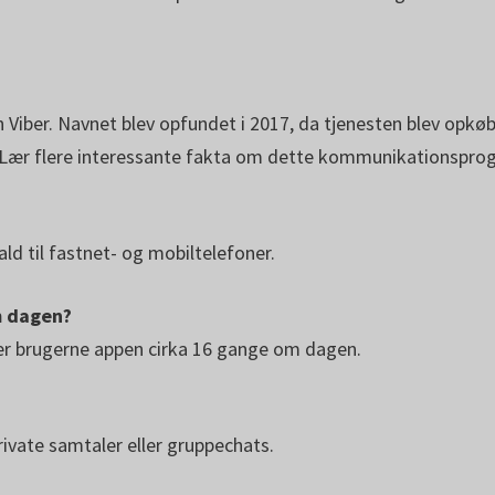
Viber. Navnet blev opfundet i 2017, da tjenesten blev opk
td. Lær flere interessante fakta om dette kommunikationsp
ald til fastnet- og mobiltelefoner.
m dagen?
rter brugerne appen cirka 16 gange om dagen.
rivate samtaler eller gruppechats.