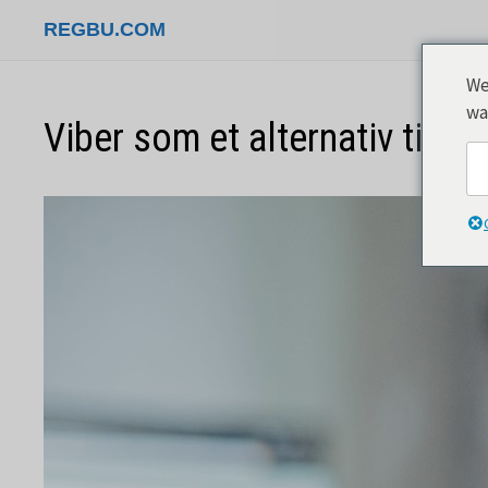
Gå
REGBU.COM
til
indhold
We
wa
Viber som et alternativ til 