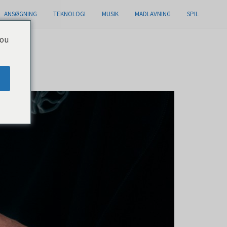
ANSØGNING
TEKNOLOGI
MUSIK
MADLAVNING
SPIL
you