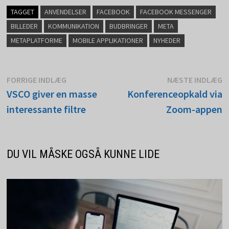
TAGGET
ANVENDELSER
FACEBOOK
FACEBOOK MESSENGER
BILLEDER
KOMMUNIKATION
BUDBRINGER
META
METAPLATFORME
MOBILE APPLIKATIONER
NYHEDER
Indlægsnavigation
Forrige
N
FORRIGE INDLÆG
NÆSTE INDLÆG
indlæg:
i
VSCO giver en masse
Konferenceopkald via
interessante filtre
Zoom-appen
DU VIL MÅSKE OGSÅ KUNNE LIDE