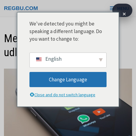
Gå
REGBU.COM
MENU
til
×
indhold
We've detected you might be
speaking a different language. Do
Messenger er en praktisk
you want to change to:
udløber af Facebook
English
Change Language
Close and do not switch language