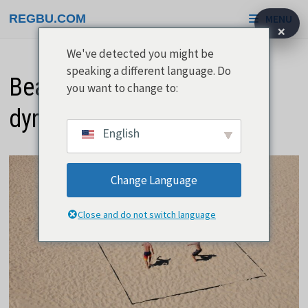
Gå
REGBU.COM
MENU
til
×
indhold
We've detected you might be
speaking a different language. Do
Beachvolleyudstyr er ikke
you want to change to:
dyrt
English
Change Language
Close and do not switch language