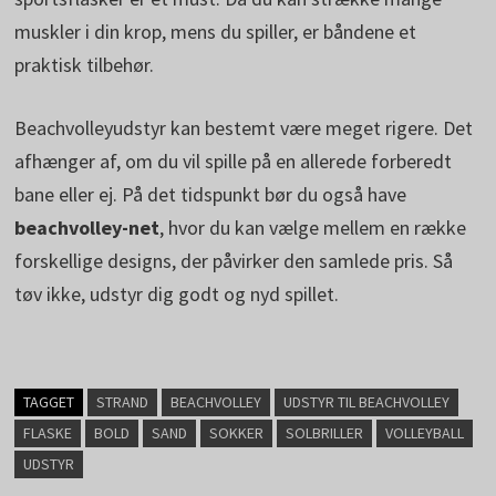
muskler i din krop, mens du spiller, er båndene et
praktisk tilbehør.
Beachvolleyudstyr kan bestemt være meget rigere. Det
afhænger af, om du vil spille på en allerede forberedt
bane eller ej. På det tidspunkt bør du også have
beachvolley-net
, hvor du kan vælge mellem en række
forskellige designs, der påvirker den samlede pris. Så
tøv ikke, udstyr dig godt og nyd spillet.
TAGGET
STRAND
BEACHVOLLEY
UDSTYR TIL BEACHVOLLEY
FLASKE
BOLD
SAND
SOKKER
SOLBRILLER
VOLLEYBALL
UDSTYR