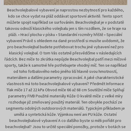
Beachvolejbalové vybavení je naprostou nezbytností pro každého,
kdo se chce vydat na pláž oddávat sportovní aktivitě. Tento sport
můžete spojit například se surfováním. Beachvolejbal je v podstatě
takovou odnoží klasického volejbalu jen s tím rozdílem, že se hraje na
pláži. • Hrací plocha v písku • Standardní rozměry hřiště • Speciální
vybavení Právě s ohledem na dané prostředí si musíte uvědomit, že
pro beachvolejbal budete potřebovat trochu jiné vybavení než pro
klasický volejbal. O tom Vás ostatně přesvědčíme v následujících
řádcích. Bez míče to zkrátka nepůjde Beachvolejbal patří mezi míčové
sporty, takže k samotné hře potřebujete vhodný míč. Ten se například
od toho fotbalového nebo jiného liší hlavně svou hmotností,
materiálem a dalšími parametry zpracování. A jaké charakteristické
vlastnosti má toto beachvolejbalové vybavení? Předmět Informace
Tlak míče 17 až 22 kPa Obvod míče 66 až 68 cm Soutěžní míče Splňují
parametry FIVB Použité materiály Kůže O kvalitě míče z velké míry
rozhoduje již zmiňovaný použitý materiál. Ten obvykle pochází ze
segmentu odolných outdoorových materiálů. Typickým příkladem je
umělá a syntetická kůže. Výjimkou není ani PU kůže. Ostatní
beachvolejbalové vybavení A co dalšího byste si měli pořídit pro
beachvolejbal? Jsou to určitě speciální ponožky, protože v botách se