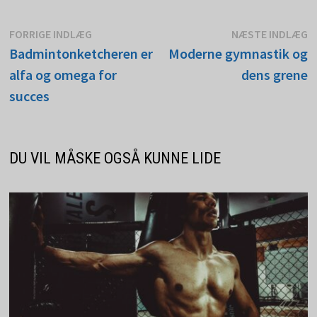
Indlægsnavigation
Forrige
N
FORRIGE INDLÆG
NÆSTE INDLÆG
indlæg:
i
Badmintonketcheren er
Moderne gymnastik og
alfa og omega for
dens grene
succes
DU VIL MÅSKE OGSÅ KUNNE LIDE