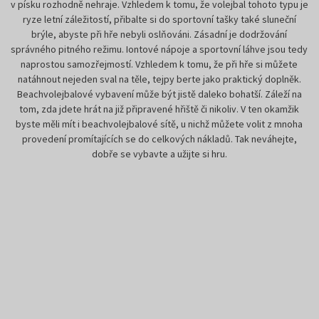
v písku rozhodně nehraje. Vzhledem k tomu, že volejbal tohoto typu je
ryze letní záležitostí, přibalte si do sportovní tašky také sluneční
brýle, abyste při hře nebyli oslňováni. Zásadní je dodržování
správného pitného režimu. Iontové nápoje a sportovní láhve jsou tedy
naprostou samozřejmostí. Vzhledem k tomu, že při hře si můžete
natáhnout nejeden sval na těle, tejpy berte jako praktický doplněk.
Beachvolejbalové vybavení může být jistě daleko bohatší. Záleží na
tom, zda jdete hrát na již připravené hřiště či nikoliv. V ten okamžik
byste měli mít i beachvolejbalové sítě, u nichž můžete volit z mnoha
provedení promítajících se do celkových nákladů. Tak neváhejte,
dobře se vybavte a užijte si hru.