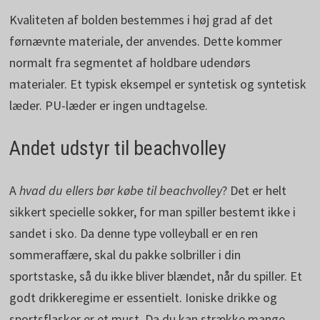
Kvaliteten af bolden bestemmes i høj grad af det
førnævnte materiale, der anvendes. Dette kommer
normalt fra segmentet af holdbare udendørs
materialer. Et typisk eksempel er syntetisk og syntetisk
læder. PU-læder er ingen undtagelse.
Andet udstyr til beachvolley
A
hvad du ellers bør købe til beachvolley
? Det er helt
sikkert specielle sokker, for man spiller bestemt ikke i
sandet i sko. Da denne type volleyball er en ren
sommeraffære, skal du pakke solbriller i din
sportstaske, så du ikke bliver blændet, når du spiller. Et
godt drikkeregime er essentielt. Ioniske drikke og
sportsflasker er et must. Da du kan strække mange