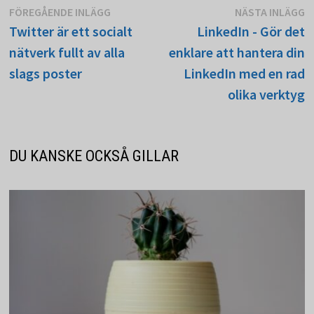
Inläggsnavigering
Föregående
N
FÖREGÅENDE INLÄGG
NÄSTA INLÄGG
inlägg:
in
Twitter är ett socialt
LinkedIn - Gör det
nätverk fullt av alla
enklare att hantera din
slags poster
LinkedIn med en rad
olika verktyg
DU KANSKE OCKSÅ GILLAR