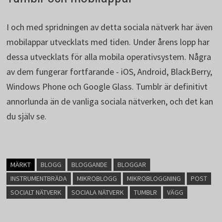
I och med spridningen av detta sociala nätverk har även
mobilappar utvecklats med tiden. Under årens lopp har
dessa utvecklats för alla mobila operativsystem. Några
av dem fungerar fortfarande - iOS, Android, BlackBerry,
Windows Phone och Google Glass. Tumblr är definitivt
annorlunda än de vanliga sociala nätverken, och det kan
du själv se.
MÄRKT
BLOGG
BLOGGANDE
BLOGGAR
INSTRUMENTBRÄDA
MIKROBLOGG
MIKROBLOGGNING
POST
SOCIALT NÄTVERK
SOCIALA NÄTVERK
TUMBLR
VÄGG