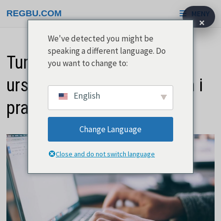
Hoppa
REGBU.COM
MENY
till
×
innehåll
We've detected you might be
speaking a different language. Do
Tumblr - Lär känna den
you want to change to:
ursprungliga mikrobloggen i
English
praktiken
Change Language
Close and do not switch language