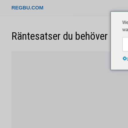
Hoppa
REGBU.COM
till
innehåll
We
wa
Räntesatser du behöver känna