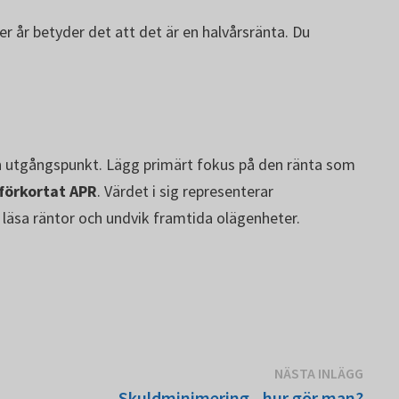
r år betyder det att det är en halvårsränta. Du
 din utgångspunkt. Lägg primärt fokus på den ränta som
förkortat APR
. Värdet i sig representerar
t läsa räntor och undvik framtida olägenheter.
Näst
NÄSTA INLÄGG
inläg
Skuldminimering - hur gör man?