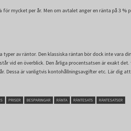
% för mycket per år. Men om avtalet anger en ränta på 3 % pe
lera typer av räntor. Den klassiska räntan bör dock inte vara
 står vid en överblick. Den årliga procentsatsen är exakt det.
. Dessa är vanligtvis kontohållningsavgifter etc. Lär dig at
IS
PRISER
BESPARINGAR
RÄNTA
RÄNTESATS
RÄNTESATSER