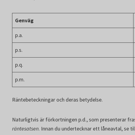
Genväg
p.a.
p.s.
p.q.
p.m.
Räntebeteckningar och deras betydelse.
Naturligtvis är förkortningen p.d., som presenterar fr
räntesatsen
. Innan du undertecknar ett låneavtal, se t