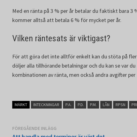
Med en ränta på 3 % per år betalar du faktiskt bara 3 
kommer alltså att betala 6 % för mycket per år.
Vilken räntesats är viktigast?
För att göra det inte alltför enkelt kan du stöta på f
döljer alla tillhörande betalningar och du kan se var du
kombinationen av ränta, men också andra avgifter per år
MÄRKT
INTECKNINGAR
P.A.
P.D.
P.M.
LÅN
RPSN
PR
Inläggsnavigering
Föregående
FÖREGÅENDE INLÄGG
inlägg:
Att handla med terminer är värt det