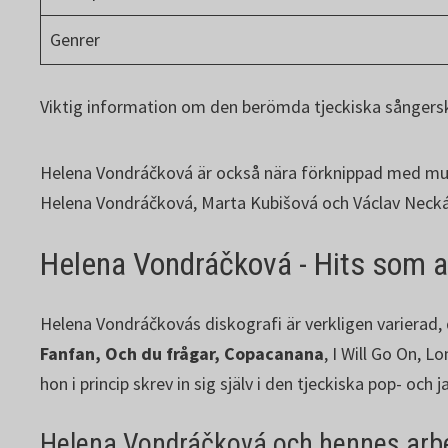
Genrer
Viktig information om den berömda tjeckiska sångers
Helena Vondráčková är också nära förknippad med mus
Helena Vondráčková, Marta Kubišová och Václav Necká
Helena Vondráčková - Hits som al
Helena Vondráčkovás diskografi är verkligen varierad,
Fanfan, Och du frågar, Copacanana
, I Will Go On, 
hon i princip skrev in sig själv i den tjeckiska pop- och j
Helena Vondráčková och hennes arb