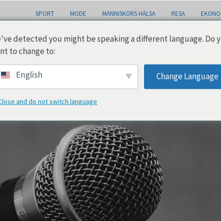
SPORT
MODE
MÄNNISKORS HÄLSA
RESA
EKONO
've detected you might be speaking a different language. Do 
nt to change to:
nes musikaliska repertoar
English
Change Language
Close and do not switch language