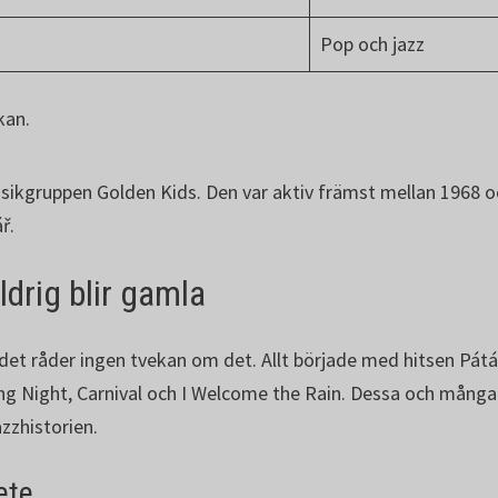
Pop och jazz
kan.
ikgruppen Golden Kids. Den var aktiv främst mellan 1968 o
ř.
drig blir gamla
 det råder ingen tvekan om det. Allt började med hitsen Pát
Long Night, Carnival och I Welcome the Rain. Dessa och mång
azzhistorien.
ete