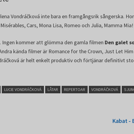
Helena Vondráčková inte bara en framgångsrik sångerska. Hon 
s Misérables, Cars, Mona Lisa, Romeo och Julia, Mamma Mi
r. Ingen kommer att glömma den gamla filmen
Den galet s
Andra kända filmer är Romance for the Crown, Just Let Him 
áčková är helt enkelt produktiv och förtjänar definitivt s
LUCIE VONDRÁČKOVÁ
LÅTAR
REPERTOAR
VONDRÁČKOVÁ
SJUN
Kabat - 