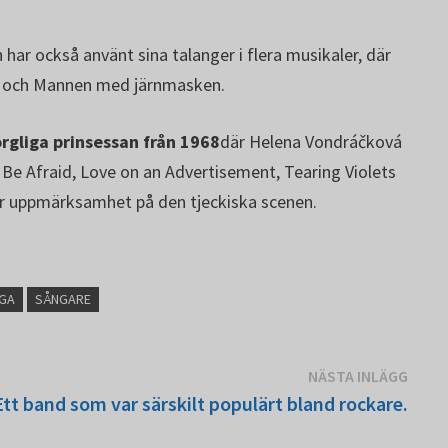
har också använt sina talanger i flera musikaler, där
a! och Mannen med järnmasken.
orgliga prinsessan från 1968
där Helena Vondráčková
Be Afraid, Love on an Advertisement, Tearing Violets
tor uppmärksamhet på den tjeckiska scenen.
GA
SÅNGARE
Näst
NÄSTA INLÄGG
inläg
Ett band som var särskilt populärt bland rockare.