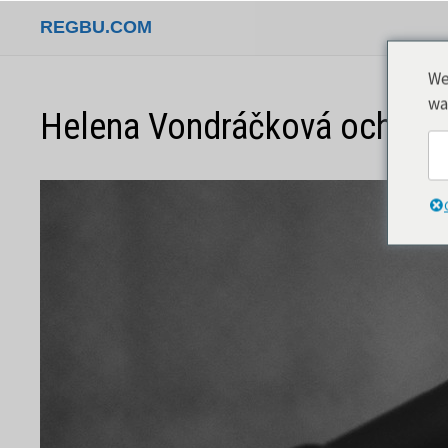
Hoppa
REGBU.COM
till
innehåll
We
wa
Helena Vondráčková och hen