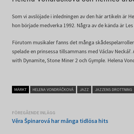
Som vi avslöjade i inledningen av den här artikeln är 
hon började medverka 1992. Några av de kända är Le
Förutom musikaler fanns det många skådespelarrolle
spelade en prinsessa tillsammans med Václav Neckář. 
with Dynamite, Stone Miner 2 och Gymple. Helena Vondr
MÄRKT
HELENA VONDRÁČKOVÁ
JAZZ
JAZZENS DROTTNING
Inläggsnavigering
Föregående
FÖREGÅENDE INLÄGG
inlägg:
Věra Špinarová har många tidlösa hits