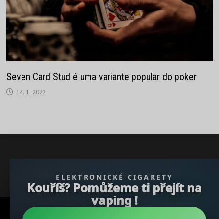
Seven Card Stud é uma variante popular do poker
14. 1. 2022
} }); })();
ELEKTRONICKÉ CIGARETY
Kouříš? Pomůžeme ti přejít na
vaping !
Copyright © 2026
REGBU.COM
.