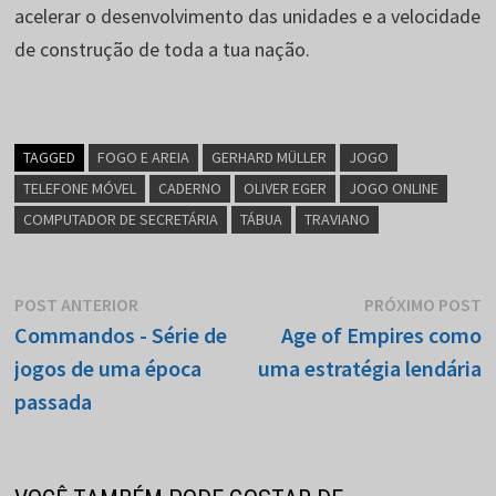
acelerar o desenvolvimento das unidades e a velocidade
de construção de toda a tua nação.
TAGGED
FOGO E AREIA
GERHARD MÜLLER
JOGO
TELEFONE MÓVEL
CADERNO
OLIVER EGER
JOGO ONLINE
COMPUTADOR DE SECRETÁRIA
TÁBUA
TRAVIANO
Navegação
Posto
P
POST ANTERIOR
PRÓXIMO POST
anterior:
p
Commandos - Série de
Age of Empires como
de
jogos de uma época
uma estratégia lendária
artigos
passada