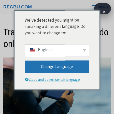
Saltar
REGBU.COM
MENU
para
×
o
We've detected you might be
conteúdo
speaking a different language. Do
Travian - Construir um mundo
you want to change to:
online
English
Change Language
Close and do not switch language