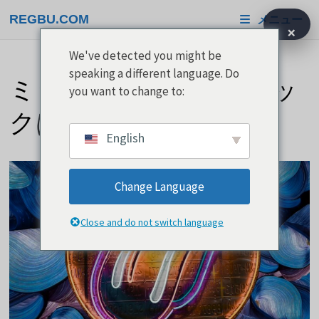
コ
REGBU.COM
メニュー
ン
×
テ
We've detected you might be
ン
speaking a different language. Do
ミック・ジャガーとロッ
ツ
you want to change to:
へ
クは相性がいい
移
English
動
Change Language
Close and do not switch language