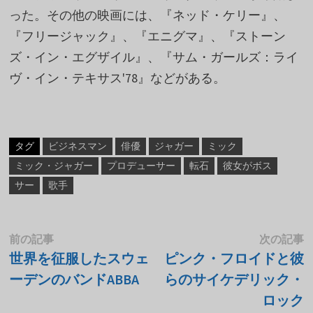
った。その他の映画には、『ネッド・ケリー』、
『フリージャック』、『エニグマ』、『ストーン
ズ・イン・エグザイル』、『サム・ガールズ：ライ
ヴ・イン・テキサス'78』などがある。
タグ
ビジネスマン
俳優
ジャガー
ミック
ミック・ジャガー
プロデューサー
転石
彼女がボス
サー
歌手
投
前
前の記事
次の記事
の
世界を征服したスウェ
ピンク・フロイドと彼
稿
記
ーデンのバンドABBA
らのサイケデリック・
ナ
事
ロック