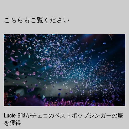
ビ
ゲ
こちらもご覧ください
ー
シ
ョ
ン
Lucie Bíláがチェコのベストポップシンガーの座
を獲得