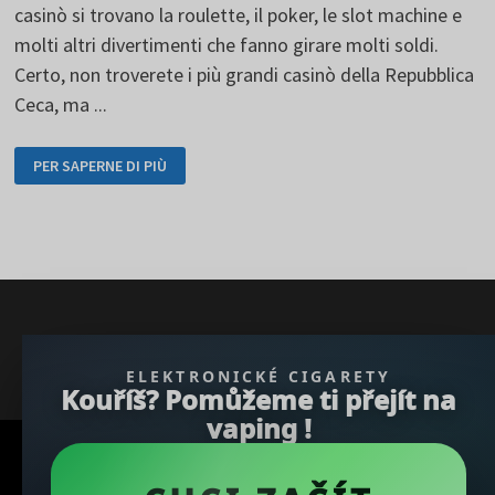
casinò si trovano la roulette, il poker, le slot machine e
molti altri divertimenti che fanno girare molti soldi.
Certo, non troverete i più grandi casinò della Repubblica
Ceca, ma ...
I
PER SAPERNE DI PIÙ
PIÙ
GRANDI
CASINÒ
DEL
MONDO
STANNO
FACENDO
GIRARE
MOLTI
SOLDI
} }); })();
ELEKTRONICKÉ CIGARETY
Kouříš? Pomůžeme ti přejít na
vaping !
Copyright © 2026
REGBU.COM
.