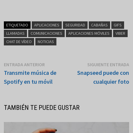
ETIQUETADO
APLICACIONES
SEGURIDAD
CABAÑAS
GIFS
LLAMADAS
COMUNICACIONES
APLICACIONES MÓVILES
VIBER
CHAT DE VÍDEO
NOTICIAS
Navegación
Entrada
E
ENTRADA ANTERIOR
SIGUIENTE ENTRADA
anterior:
s
Transmite música de
Snapseed puede con
de
Spotify en tu móvil
cualquier foto
entradas
TAMBIÉN TE PUEDE GUSTAR