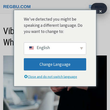
Saltar
REGBU.COM
MENÚ
al
×
contenido
We've detected you might be
speaking a different language. Do
Viber como alternativa a
you want to change to:
WhatsApp
English
Change Language
Close and do not switch language