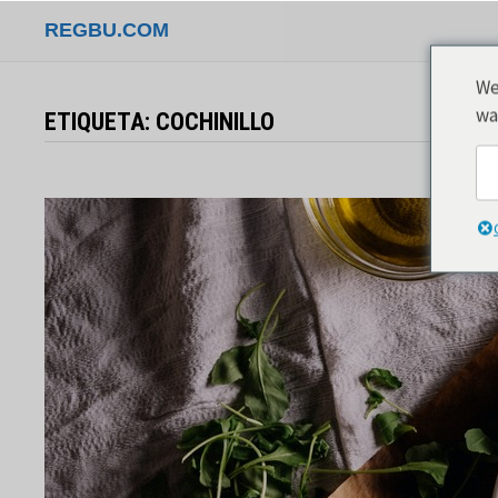
Saltar
REGBU.COM
al
contenido
We
wa
ETIQUETA:
COCHINILLO