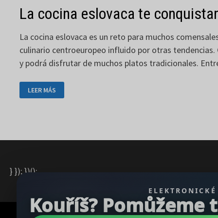
La cocina eslovaca te conquista
La cocina eslovaca es un reto para muchos comensales.
culinario centroeuropeo influido por otras tendencias.
y podrá disfrutar de muchos platos tradicionales. Entre 
LA
LEER MÁS
COCINA
ESLOVACA
TE
CONQUISTARÁ
} }); })();
ELEKTRONICKÉ
Kouříš? Pomůžeme ti 
Copyright © 2026
REGBU.COM
.