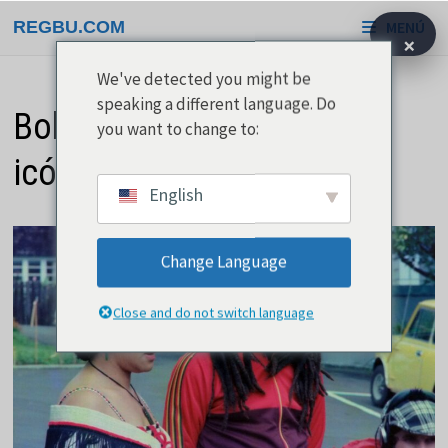
Saltar
REGBU.COM
MENÚ
al
×
contenido
We've detected you might be
speaking a different language. Do
Bob Marley es una figura
you want to change to:
icónica del reggae
English
Change Language
Close and do not switch language