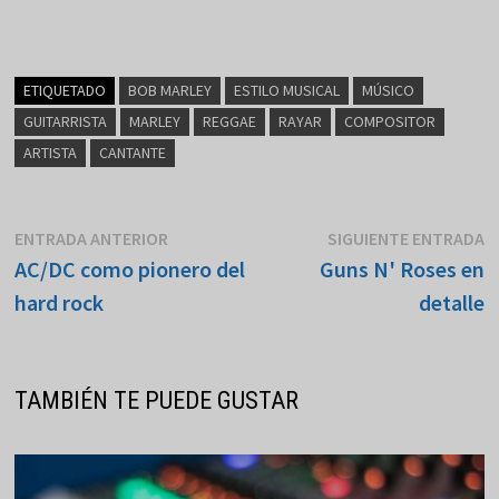
ETIQUETADO
BOB MARLEY
ESTILO MUSICAL
MÚSICO
GUITARRISTA
MARLEY
REGGAE
RAYAR
COMPOSITOR
ARTISTA
CANTANTE
Navegación
Entrada
E
ENTRADA ANTERIOR
SIGUIENTE ENTRADA
anterior:
s
AC/DC como pionero del
Guns N' Roses en
de
hard rock
detalle
entradas
TAMBIÉN TE PUEDE GUSTAR