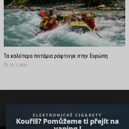
Τα καλύτερα ποτάμια ράφτινγκ στην Ευρώπη
15. 7. 2023
} }); })();
ELEKTRONICKÉ CIGARETY
Kouříš? Pomůžeme ti přejít na
vaping !