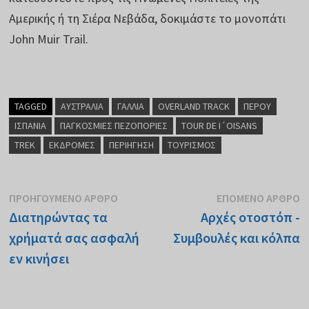
Αμερικής ή τη Σιέρα Νεβάδα, δοκιμάστε το μονοπάτι
John Muir Trail.
TAGGED
ΑΥΣΤΡΑΛΊΑ
ΓΑΛΛΊΑ
OVERLAND TRACK
ΠΕΡΟΎ
ΙΣΠΑΝΊΑ
ΠΑΓΚΌΣΜΙΕΣ ΠΕΖΟΠΟΡΊΕΣ
TOUR DE I´OISANS
TREK
ΕΚΔΡΟΜΈΣ
ΠΕΡΙΉΓΗΣΗ
ΤΟΥΡΙΣΜΌΣ
Πλοήγηση
Προηγούμενη
Ε
ΠΡΟΗΓΟΎΜΕΝΟ ΆΡΘΡΟ
ΕΠΌΜΕΝΟ ΆΡΘΡΟ
θέση:
θ
Διατηρώντας τα
Αρχές οτοστόπ -
άρθρων
χρήματά σας ασφαλή
Συμβουλές και κόλπα
εν κινήσει