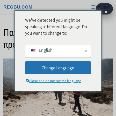
Μετάβαση
REGBU.COM
ΜΕΝΟΎ
στο
×
περιεχόμενο
We've detected you might be
speaking a different language. Do
Παγκόσμια ταξίδια που
you want to change to:
πρέπει να κατακτήσετε
English
Change Language
Close and do not switch language