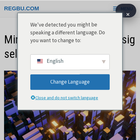
Gå
REGBU.COM
MENU
til
×
indhold
We've detected you might be
speaking a different language. Do
Minecraft er en verden for sig
you want to change to:
selv
English
Change Language
Close and do not switch language