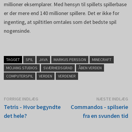
millioner eksemplarer. Med hensyn til spillets spillerbase
er der mere end 140 millioner spillere. Det er ikke for
ingenting, at spiltitlen omtales som det bedste spil
nogensinde.
TAGGET
SPIL
JAVA
MARKUS PERSSON
MINECRAFT
MOJANG STUDIOS
SVÆRHEDSGRAD
ÅBEN VERDEN
COMPUTERSPIL
VERDEN
VERDENER
Indlægsnavigation
Forrige
N
FORRIGE INDLÆG
NÆSTE INDLÆG
indlæg:
i
Tetris - Hvor begyndte
Commandos - spilserie
det hele?
fra en svunden tid