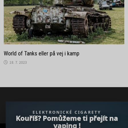
World of Tanks eller på vej i kamp
18. 7. 2023
} }); })();
ELEKTRONICKÉ CIGARETY
Kouříš? Pomůžeme ti přejít na
vaping !